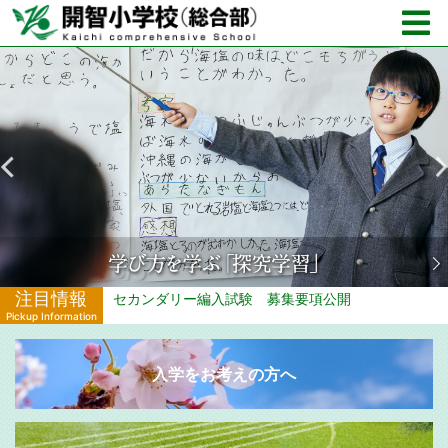
注目情報
画公開
セカンダリー編入試験 募集要項公開
Pickup Information
入学をお考えの方へ