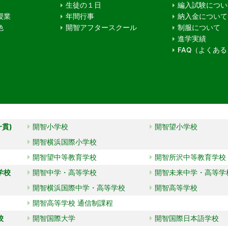
生徒の１日
編入試験につい
授業
年間行事
納入金について
色
開智アフタースクール
制服について
進学実績
FAQ（よくあ
一貫)
開智小学校
開智望小学校
開智横浜国際小学校
開智望中等教育学校
開智所沢中等教育学校
学校
開智中学・高等学校
開智未来中学・高等学
開智横浜国際中学・高等学校
開智高等学校
開智高等学校 通信制課程
校
開智国際大学
開智国際日本語学校