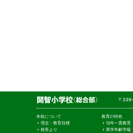
〒33
本校について
教育の特色
理念・教育目標
12年一貫教育
校長より
異学年齢学級