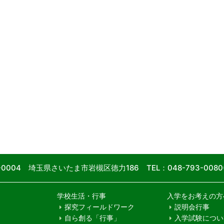
9-0004 埼玉県さいたま市岩槻区徳力186
TEL：048-793-00
学校生活・行事
入学をお考えの方
探究フィールドワーク
説明会行事
自ら創る「行事」
入学試験につい