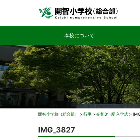
本校について
開智小学校（総合部）
>
行事
>
令和8年度 入学式
>
IM
IMG_3827