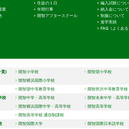
生徒の１日
編入試験につい
授業
年間行事
納入金について
色
開智アフタースクール
制服について
進学実績
FAQ（よくあ
一貫)
開智小学校
開智望小学校
開智横浜国際小学校
開智望中等教育学校
開智所沢中等教育学校
学校
開智中学・高等学校
開智未来中学・高等学
開智横浜国際中学・高等学校
開智高等学校
開智高等学校 通信制課程
校
開智国際大学
開智国際日本語学校