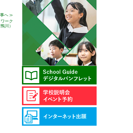
事へ
≫
ドワーク
県鴨川）