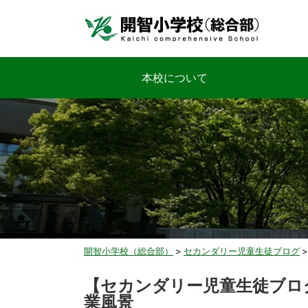
本校について
開智小学校（総合部）
>
セカンダリー児童生徒ブログ
【セカンダリー児童生徒ブロ
業風景