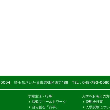
9-0004 埼玉県さいたま市岩槻区徳力186
TEL：048-793-00
学校生活・行事
入学をお考えの方
探究フィールドワーク
説明会行事
自ら創る「行事」
入学試験につい