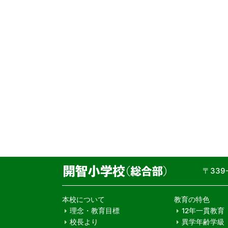
〒33
本校について
教育の特色
理念・教育目標
12年一貫教育
校長より
異学年齢学級