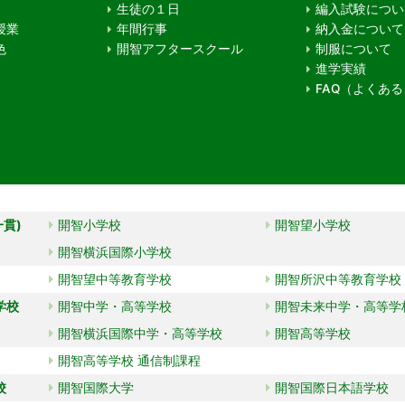
生徒の１日
編入試験につい
授業
年間行事
納入金について
色
開智アフタースクール
制服について
進学実績
FAQ（よくあ
一貫)
開智小学校
開智望小学校
開智横浜国際小学校
開智望中等教育学校
開智所沢中等教育学校
学校
開智中学・高等学校
開智未来中学・高等学
開智横浜国際中学・高等学校
開智高等学校
開智高等学校 通信制課程
校
開智国際大学
開智国際日本語学校