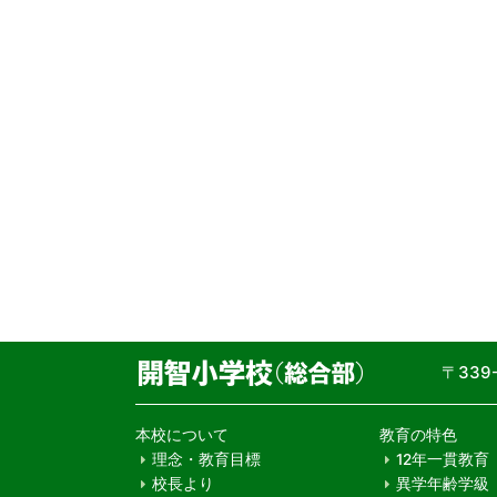
〒33
本校について
教育の特色
理念・教育目標
12年一貫教育
校長より
異学年齢学級