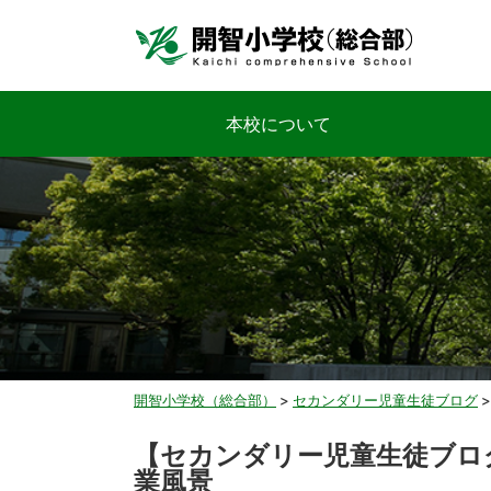
本校について
開智小学校（総合部）
>
セカンダリー児童生徒ブログ
【セカンダリー児童生徒ブロ
業風景