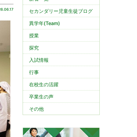
6.06.17
セカンダリー児童生徒ブログ
異学年(Team)
授業
探究
入試情報
行事
在校生の活躍
卒業生の声
その他