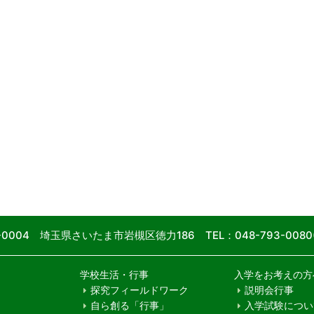
9-0004 埼玉県さいたま市岩槻区徳力186
TEL：048-793-00
学校生活・行事
入学をお考えの方
探究フィールドワーク
説明会行事
自ら創る「行事」
入学試験につい