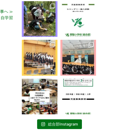
事へ
≫
 自学習
総合部Instagram