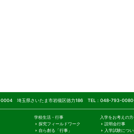
9-0004 埼玉県さいたま市岩槻区徳力186
TEL：048-793-00
学校生活・行事
入学をお考えの方
探究フィールドワーク
説明会行事
自ら創る「行事」
入学試験につい