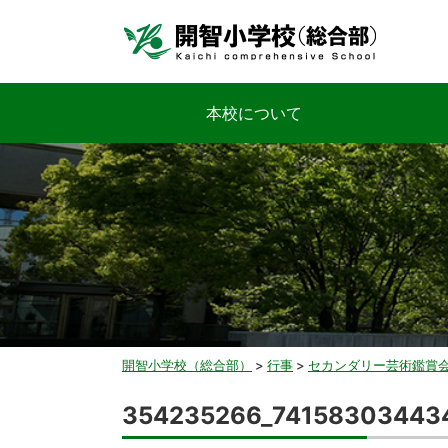
本校について
開智小学校（総合部）
>
行事
>
セカンダリー芸術鑑賞
354235266_74158303443