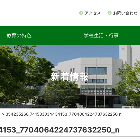
アクセス
お問い合わせ
教育の特色
学校生活・行事
新着情報
会
>
354235266_741583034434153_7704064224737632250_n
4153_7704064224737632250_n