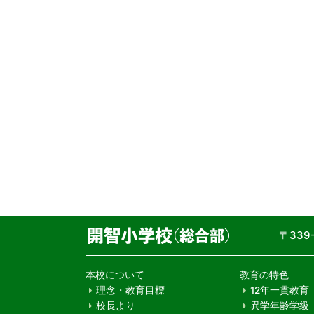
〒33
本校について
教育の特色
理念・教育目標
12年一貫教育
校長より
異学年齢学級