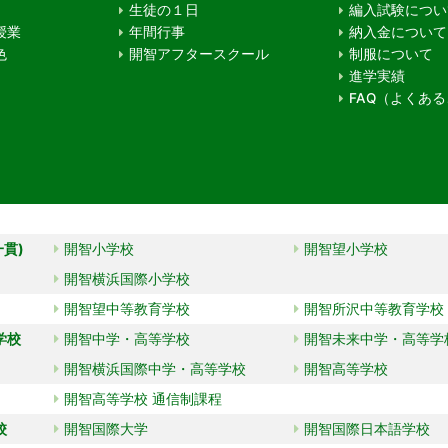
生徒の１日
編入試験につい
授業
年間行事
納入金について
色
開智アフタースクール
制服について
進学実績
FAQ（よくあ
一貫)
開智小学校
開智望小学校
開智横浜国際小学校
開智望中等教育学校
開智所沢中等教育学校
学校
開智中学・高等学校
開智未来中学・高等学
開智横浜国際中学・高等学校
開智高等学校
開智高等学校 通信制課程
校
開智国際大学
開智国際日本語学校