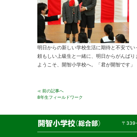
明日からの新しい学校生活に期待と不安でい
頼もしい上級生と一緒に、明日からがんばり
ようこそ、開智小学校へ。「君が開智です」
前の記事へ
≪
8年生フィールドワーク
〒33