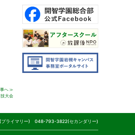
事へ
≫
球技大会
80(プライマリー) 048-793-3822(セカンダリー)