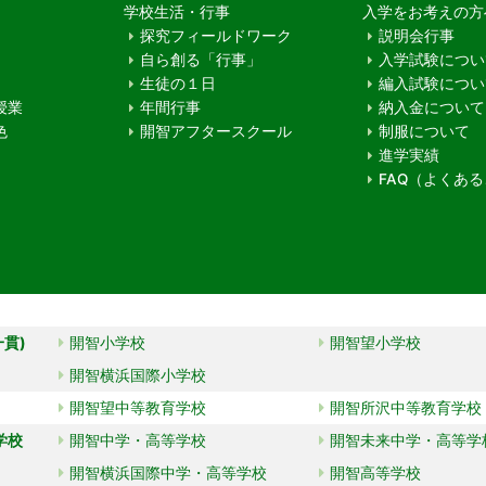
学校生活・行事
入学をお考えの方
探究フィールドワーク
説明会行事
自ら創る「行事」
入学試験につい
生徒の１日
編入試験につい
授業
年間行事
納入金について
色
開智アフタースクール
制服について
進学実績
FAQ（よくあ
一貫)
開智小学校
開智望小学校
開智横浜国際小学校
開智望中等教育学校
開智所沢中等教育学校
学校
開智中学・高等学校
開智未来中学・高等学
開智横浜国際中学・高等学校
開智高等学校