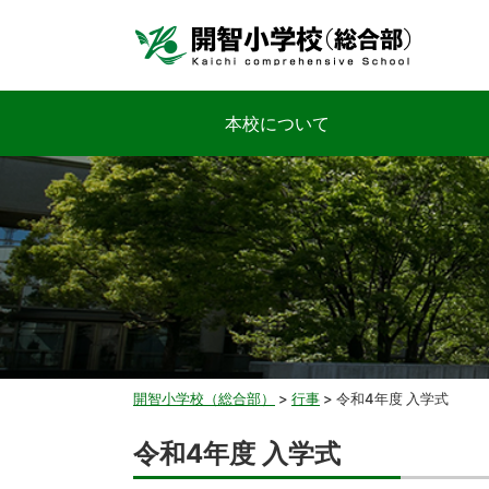
本校について
開智小学校（総合部）
>
行事
>
令和4年度 入学式
令和4年度 入学式