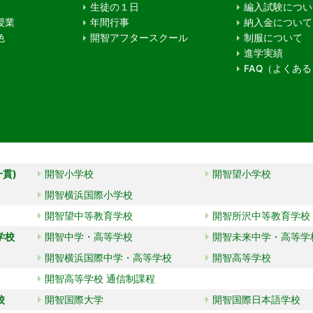
生徒の１日
編入試験につい
授業
年間行事
納入金について
色
開智アフタースクール
制服について
進学実績
FAQ（よくあ
一貫)
開智小学校
開智望小学校
開智横浜国際小学校
開智望中等教育学校
開智所沢中等教育学校
学校
開智中学・高等学校
開智未来中学・高等学
開智横浜国際中学・高等学校
開智高等学校
開智高等学校 通信制課程
校
開智国際大学
開智国際日本語学校