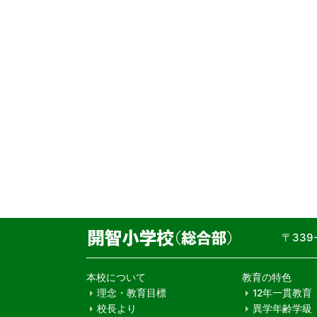
〒33
本校について
教育の特色
理念・教育目標
12年一貫教育
校長より
異学年齢学級