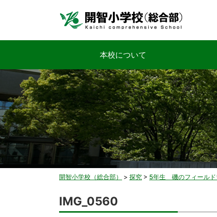
本校について
開智小学校（総合部）
>
探究
>
5年生 磯のフィールド
IMG_0560