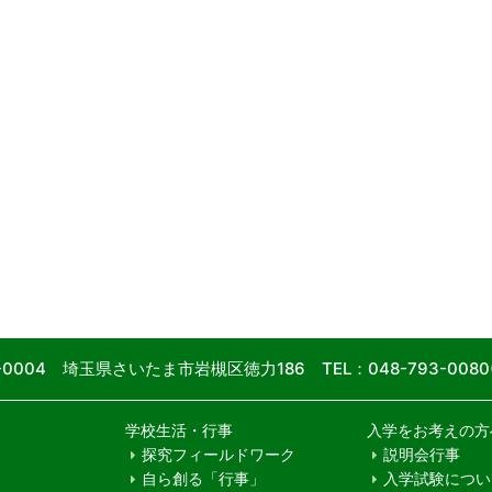
9-0004 埼玉県さいたま市岩槻区徳力186
TEL：048-793-00
学校生活・行事
入学をお考えの方
探究フィールドワーク
説明会行事
自ら創る「行事」
入学試験につい