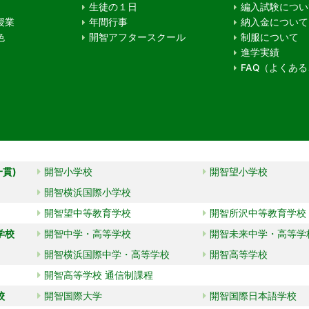
生徒の１日
編入試験につい
授業
年間行事
納入金について
色
開智アフタースクール
制服について
進学実績
FAQ（よくあ
一貫)
開智小学校
開智望小学校
開智横浜国際小学校
開智望中等教育学校
開智所沢中等教育学校
学校
開智中学・高等学校
開智未来中学・高等学
開智横浜国際中学・高等学校
開智高等学校
開智高等学校 通信制課程
校
開智国際大学
開智国際日本語学校