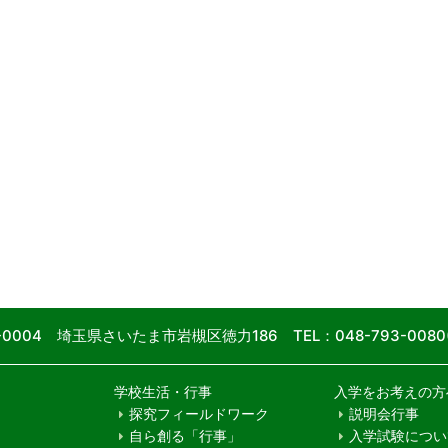
9-0004 埼玉県さいたま市岩槻区徳力186
TEL：048-793-00
学校生活・行事
入学をお考えの方
探究フィールドワーク
説明会行事
自ら創る「行事」
入学試験につい