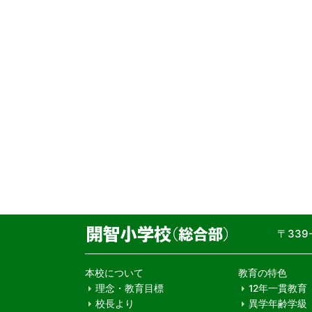
〒33
本校について
教育の特色
理念・教育目標
12年一貫教育
校長より
異学年齢学級