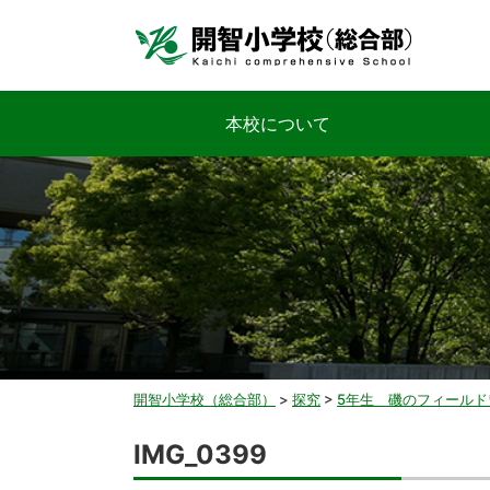
本校について
開智小学校（総合部）
>
探究
>
5年生 磯のフィールド
IMG_0399