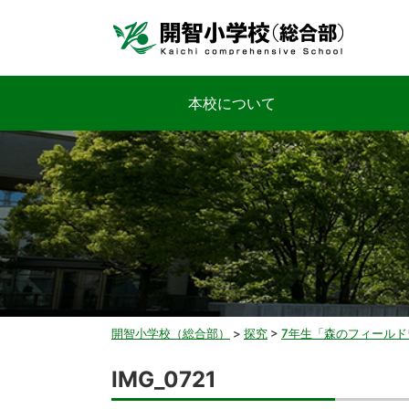
本校について
開智小学校（総合部）
>
探究
>
7年生「森のフィールド
IMG_0721