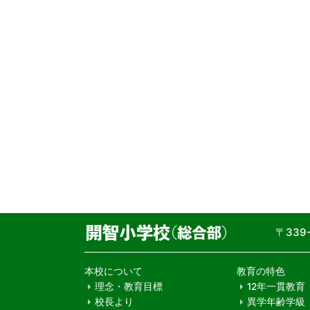
〒33
本校について
教育の特色
理念・教育目標
12年一貫教育
校長より
異学年齢学級