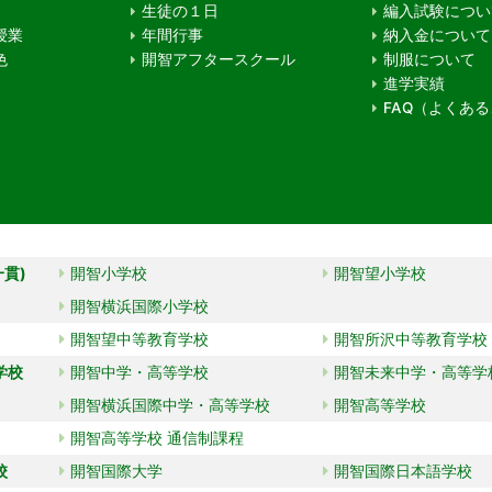
生徒の１日
編入試験につい
授業
年間行事
納入金について
色
開智アフタースクール
制服について
進学実績
FAQ（よくあ
一貫)
開智小学校
開智望小学校
開智横浜国際小学校
開智望中等教育学校
開智所沢中等教育学校
学校
開智中学・高等学校
開智未来中学・高等学
開智横浜国際中学・高等学校
開智高等学校
開智高等学校 通信制課程
校
開智国際大学
開智国際日本語学校