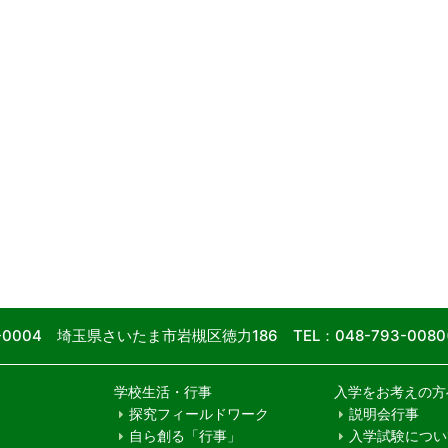
9-0004 埼玉県さいたま市岩槻区徳力186
TEL：048-793-00
学校生活・行事
入学をお考えの方
探究フィールドワーク
説明会行事
自ら創る「行事」
入学試験につい