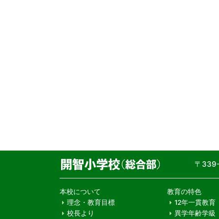
〒33
本校について
教育の特色
理念・教育目標
12年一貫教育
校長より
異学年齢学級