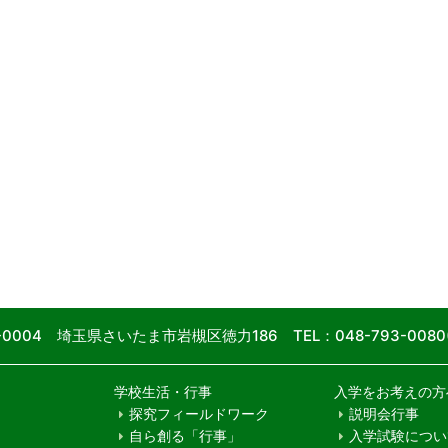
9-0004 埼玉県さいたま市岩槻区徳力186
TEL：048-793-00
学校生活・行事
入学をお考えの方
探究フィールドワーク
説明会行事
自ら創る「行事」
入学試験につい