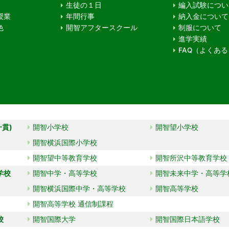
生徒の１日
編入試験につい
授業
年間行事
納入金について
色
開智アフタースクール
制服について
進学実績
FAQ（よくあ
一貫)
開智小学校
開智望小学校
開智横浜国際小学校
開智望中等教育学校
開智所沢中等教育学校
学校
開智中学・高等学校
開智未来中学・高等学
開智横浜国際中学・高等学校
開智高等学校
開智高等学校 通信制課程
校
開智国際大学
開智国際日本語学校