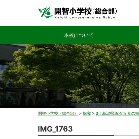
本校について
開智小学校（総合部）
>
探究
>
3年新潟県魚沼市 食の
IMG_1763