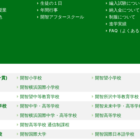
生徒の１日
編入試験につい
授業
年間行事
納入金について
色
開智アフタースクール
制服について
進学実績
FAQ（よくあ
一貫)
開智小学校
開智望小学校
開智横浜国際小学校
開智望中等教育学校
開智所沢中等教育学校
学校
開智中学・高等学校
開智未来中学・高等学
開智横浜国際中学・高等学校
開智高等学校
開智高等学校 通信制課程
校
開智国際大学
開智国際日本語学校