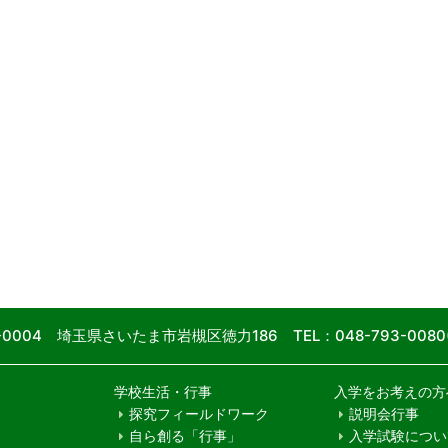
9-0004 埼玉県さいたま市岩槻区徳力186
TEL：048-793-00
学校生活・行事
入学をお考えの方
探究フィールドワーク
説明会行事
自ら創る「行事」
入学試験につい