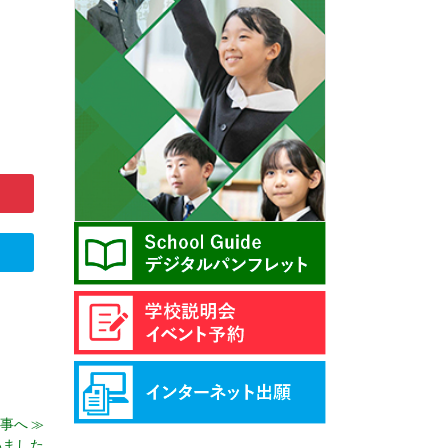
事へ
≫
いました