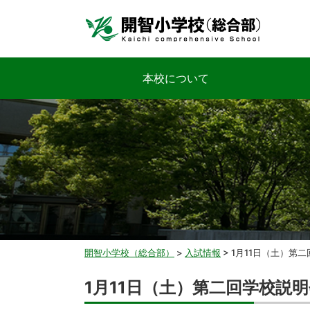
本校について
開智小学校（総合部）
>
入試情報
>
1月11日（土）第
1月11日（土）第二回学校説