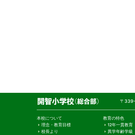
〒33
本校について
教育の特色
理念・教育目標
12年一貫教育
校長より
異学年齢学級