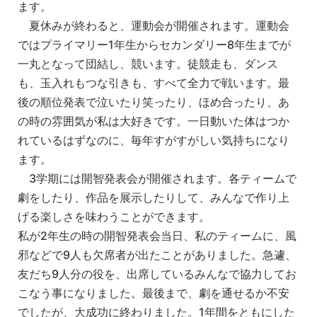
ます。
夏休みが終わると、運動会が開催されます。運動会
ではプライマリー1年生からセカンダリー8年生までが
一丸となって団結し、競います。徒競走も、ダンス
も、玉入れもつな引きも、すべて全力で戦います。最
後の順位発表で泣いたり笑ったり、ほめ合ったり、あ
の時の雰囲気が私は大好きです。一日動いた体はつか
れているはずなのに、毎年すがすがしい気持ちになり
ます。
3学期には開智発表会が開催されます。各ティームで
劇をしたり、作品を展示したりして、みんなで作り上
げる楽しさを味わうことができます。
私が2年生の時の開智発表会当日、私のティームに、風
邪などで9人も欠席者が出たことがありました。急遽、
友だち9人分の役を、出席しているみんなで協力してお
こなう事になりました。最後まで、劇を通せるか不安
でしたが、大成功に終わりました。1年間をともにした