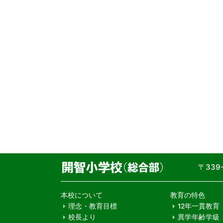
〒33
本校について
教育の特色
理念・教育目標
12年一貫教育
校長より
異学年齢学級