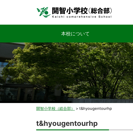
本校について
開智小学校（総合部）
>
t&hyougentourhp
t&hyougentourhp