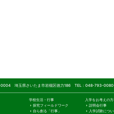
9-0004 埼玉県さいたま市岩槻区徳力186
TEL：048-793-00
学校生活・行事
入学をお考えの方
探究フィールドワーク
説明会行事
自ら創る「行事」
入学試験につい