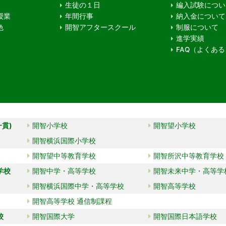
生徒の１日
編入試験につい
授業
年間行事
納入金について
色
開智アフタースクール
制服について
進学実績
FAQ（よくあ
一貫)
開智小学校
開智望小学校
開智横浜国際小学校
開智望中等教育学校
開智所沢中等教育学校
学校
開智中学・高等学校
開智未来中学・高等学
開智横浜国際中学・高等学校
開智高等学校
開智高等学校 通信制課程
校
開智国際大学
開智国際日本語学校