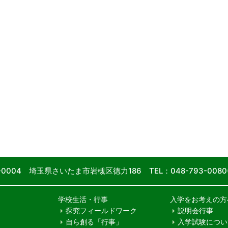
9-0004 埼玉県さいたま市岩槻区徳力186
TEL：048-793-00
学校生活・行事
入学をお考えの方
探究フィールドワーク
説明会行事
自ら創る「行事」
入学試験につい