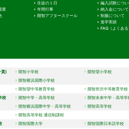
生徒の１日
編入試験につい
授業
年間行事
納入金について
色
開智アフタースクール
制服について
進学実績
FAQ（よくあ
一貫)
開智小学校
開智望小学校
開智横浜国際小学校
開智望中等教育学校
開智所沢中等教育学校
学校
開智中学・高等学校
開智未来中学・高等学
開智横浜国際中学・高等学校
開智高等学校
開智高等学校 通信制課程
校
開智国際大学
開智国際日本語学校