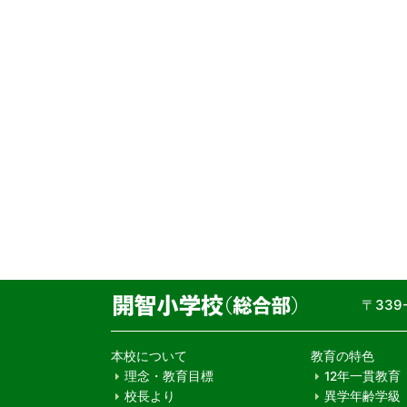
〒33
本校について
教育の特色
理念・教育目標
12年一貫教育
校長より
異学年齢学級