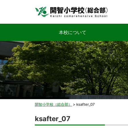
本校について
開智小学校（総合部）
>
ksafter_07
ksafter_07