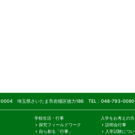
9-0004 埼玉県さいたま市岩槻区徳力186
TEL：048-793-00
学校生活・行事
入学をお考えの方
探究フィールドワーク
説明会行事
自ら創る「行事」
入学試験につい