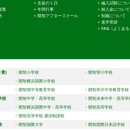
生徒の１日
編入試験につい
授業
年間行事
納入金について
色
開智アフタースクール
制服について
進学実績
FAQ（よくあ
一貫)
開智小学校
開智望小学校
開智横浜国際小学校
開智望中等教育学校
開智所沢中等教育学校
学校
開智中学・高等学校
開智未来中学・高等学
開智横浜国際中学・高等学校
開智高等学校
開智高等学校 通信制課程
校
開智国際大学
開智国際日本語学校