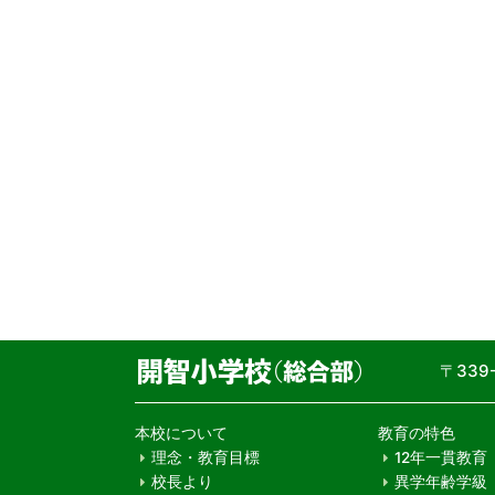
〒33
本校について
教育の特色
理念・教育目標
12年一貫教育
校長より
異学年齢学級