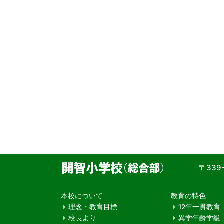
〒33
本校について
教育の特色
理念・教育目標
12年一貫教育
校長より
異学年齢学級