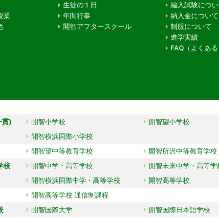
生徒の１日
編入試験につい
授業
年間行事
納入金について
色
開智アフタースクール
制服について
進学実績
FAQ（よくあ
一貫)
開智小学校
開智望小学校
開智横浜国際小学校
開智望中等教育学校
開智所沢中等教育学校
学校
開智中学・高等学校
開智未来中学・高等学
開智横浜国際中学・高等学校
開智高等学校
開智高等学校 通信制課程
校
開智国際大学
開智国際日本語学校