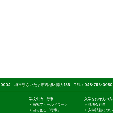
9-0004 埼玉県さいたま市岩槻区徳力186
TEL：048-793-00
学校生活・行事
入学をお考えの方
探究フィールドワーク
説明会行事
自ら創る「行事」
入学試験につい