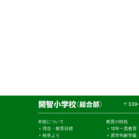
〒33
本校について
教育の特色
理念・教育目標
12年一貫教育
校長より
異学年齢学級