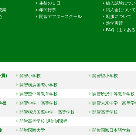
生徒の１日
編入試験につい
授業
年間行事
納入金について
色
開智アフタースクール
制服について
進学実績
FAQ（よくあ
一貫)
開智小学校
開智望小学校
開智横浜国際小学校
開智望中等教育学校
開智所沢中等教育学校
学校
開智中学・高等学校
開智未来中学・高等学
開智横浜国際中学・高等学校
開智高等学校
開智高等学校 通信制課程
校
開智国際大学
開智国際日本語学校