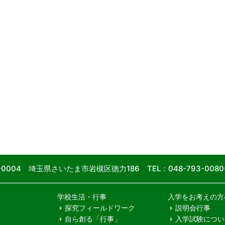
9-0004 埼玉県さいたま市岩槻区徳力186
TEL：048-793-00
学校生活・行事
入学をお考えの方
探究フィールドワーク
説明会行事
自ら創る「行事」
入学試験につい