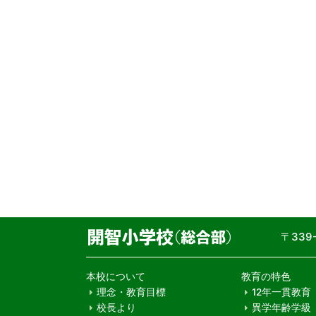
〒33
本校について
教育の特色
理念・教育目標
12年一貫教育
校長より
異学年齢学級