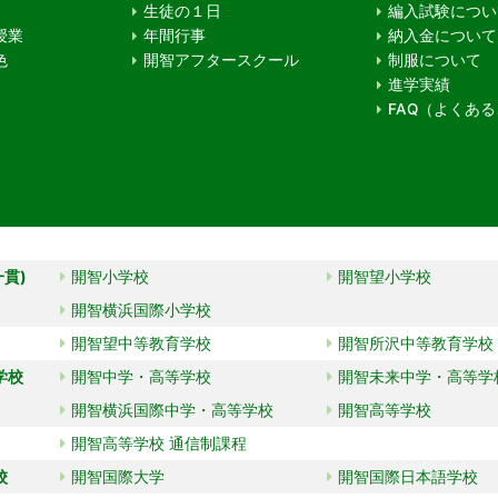
生徒の１日
編入試験につい
授業
年間行事
納入金について
色
開智アフタースクール
制服について
進学実績
FAQ（よくあ
一貫)
開智小学校
開智望小学校
開智横浜国際小学校
開智望中等教育学校
開智所沢中等教育学校
学校
開智中学・高等学校
開智未来中学・高等学
開智横浜国際中学・高等学校
開智高等学校
開智高等学校 通信制課程
校
開智国際大学
開智国際日本語学校