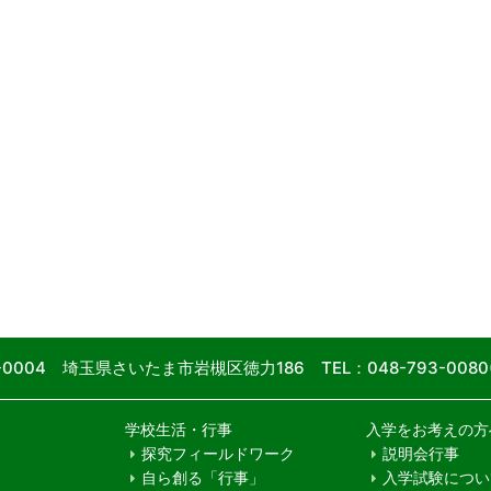
9-0004 埼玉県さいたま市岩槻区徳力186
TEL：048-793-00
学校生活・行事
入学をお考えの方
探究フィールドワーク
説明会行事
自ら創る「行事」
入学試験につい