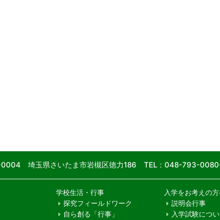
9-0004 埼玉県さいたま市岩槻区徳力186
TEL：048-793-00
学校生活・行事
入学をお考えの方
探究フィールドワーク
説明会行事
自ら創る「行事」
入学試験につい