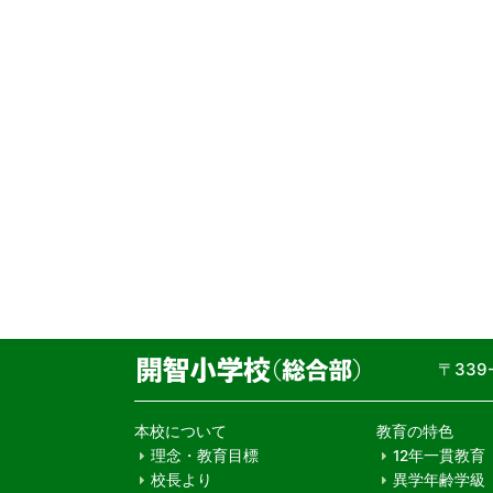
〒33
本校について
教育の特色
理念・教育目標
12年一貫教育
校長より
異学年齢学級