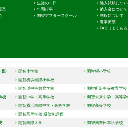
生徒の１日
編入試験につい
授業
年間行事
納入金について
色
開智アフタースクール
制服について
進学実績
FAQ（よくあ
一貫)
開智小学校
開智望小学校
開智横浜国際小学校
開智望中等教育学校
開智所沢中等教育学校
学校
開智中学・高等学校
開智未来中学・高等学
開智横浜国際中学・高等学校
開智高等学校
開智高等学校 通信制課程
校
開智国際大学
開智国際日本語学校