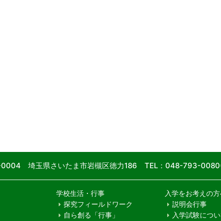
9-0004 埼玉県さいたま市岩槻区徳力186
TEL：048-793-00
学校生活・行事
入学をお考えの方
探究フィールドワーク
説明会行事
自ら創る「行事」
入学試験につい