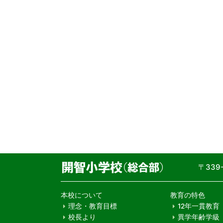
〒33
本校について
教育の特色
理念・教育目標
12年一貫教育
校長より
異学年齢学級