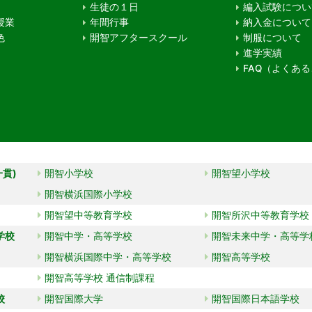
生徒の１日
編入試験につい
授業
年間行事
納入金について
色
開智アフタースクール
制服について
進学実績
FAQ（よくあ
一貫)
開智小学校
開智望小学校
開智横浜国際小学校
開智望中等教育学校
開智所沢中等教育学校
学校
開智中学・高等学校
開智未来中学・高等学
開智横浜国際中学・高等学校
開智高等学校
開智高等学校 通信制課程
校
開智国際大学
開智国際日本語学校