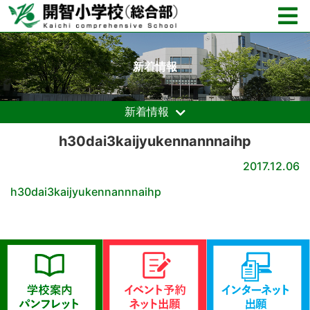
新着情報
新着情報
h30dai3kaijyukennannnaihp
2017.12.06
h30dai3kaijyukennannnaihp