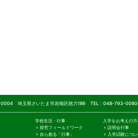
9-0004 埼玉県さいたま市岩槻区徳力186
TEL：048-793-00
学校生活・行事
入学をお考えの方
探究フィールドワーク
説明会行事
自ら創る「行事」
入学試験につい