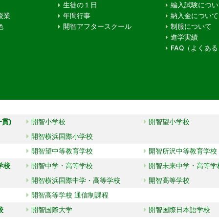
生徒の１日
編入試験につい
授業
年間行事
納入金について
色
開智アフタースクール
制服について
進学実績
FAQ（よくあ
一貫)
開智小学校
開智望小学校
開智横浜国際小学校
開智望中等教育学校
開智所沢中等教育学校
学校
開智中学・高等学校
開智未来中学・高等学
開智横浜国際中学・高等学校
開智高等学校
開智高等学校 通信制課程
校
開智国際大学
開智国際日本語学校