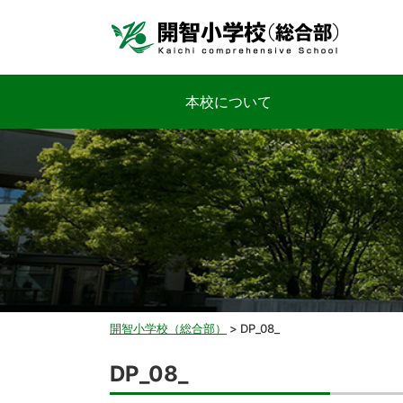
本校について
開智小学校（総合部）
>
DP_08_
DP_08_