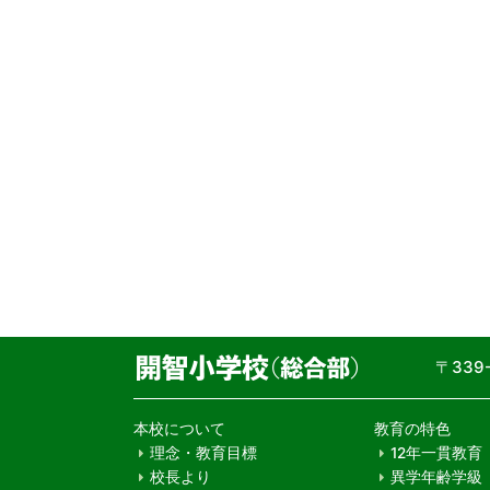
〒33
本校について
教育の特色
理念・教育目標
12年一貫教育
校長より
異学年齢学級