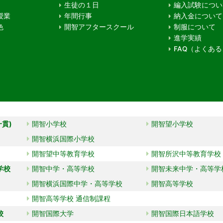
生徒の１日
編入試験につい
授業
年間行事
納入金について
色
開智アフタースクール
制服について
進学実績
FAQ（よくあ
一貫)
開智小学校
開智望小学校
開智横浜国際小学校
開智望中等教育学校
開智所沢中等教育学校
学校
開智中学・高等学校
開智未来中学・高等学
開智横浜国際中学・高等学校
開智高等学校
開智高等学校 通信制課程
校
開智国際大学
開智国際日本語学校