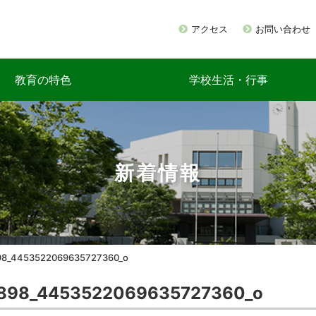
アクセス
お問い合わせ
教育の特色
学校生活・行事
新着情報
98_4453522069635727360_o
898_4453522069635727360_o