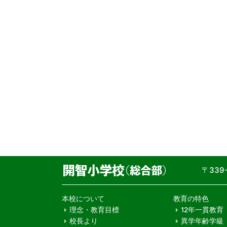
〒33
本校について
教育の特色
理念・教育目標
12年一貫教育
校長より
異学年齢学級