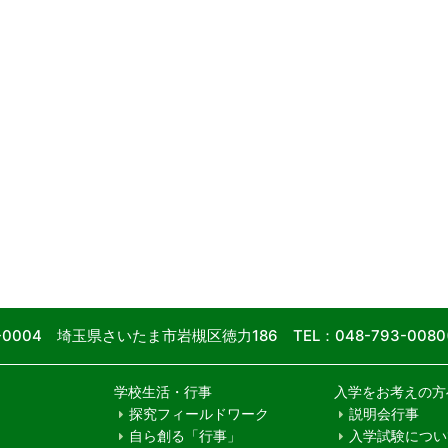
9-0004 埼玉県さいたま市岩槻区徳力186
TEL：048-793-00
学校生活・行事
入学をお考えの方
探究フィールドワーク
説明会行事
自ら創る「行事」
入学試験につい