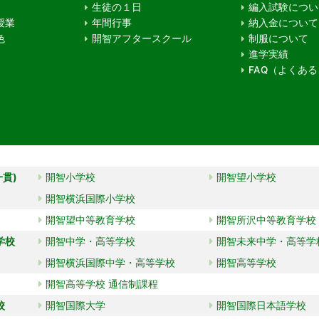
生徒の１日
編入試験につい
授業
年間行事
納入金について
色
開智アフタースクール
制服について
進学実績
FAQ（よくあ
一貫)
開智小学校
開智望小学校
開智横浜国際小学校
開智望中等教育学校
開智所沢中等教育学校
学校
開智中学・高等学校
開智未来中学・高等学
開智横浜国際中学・高等学校
開智高等学校
開智高等学校 通信制課程
校
開智国際大学
開智国際日本語学校