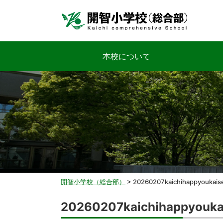
本校について
開智小学校（総合部）
>
20260207kaichihappyoukais
20260207kaichihappyouka