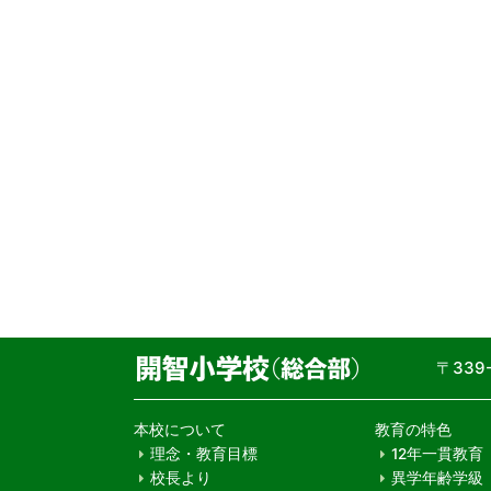
〒33
本校について
教育の特色
理念・教育目標
12年一貫教育
校長より
異学年齢学級