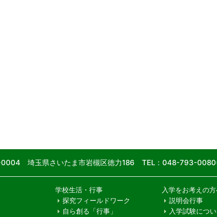
9-0004 埼玉県さいたま市岩槻区徳力186
TEL：048-793-00
学校生活・行事
入学をお考えの方
探究フィールドワーク
説明会行事
自ら創る「行事」
入学試験につい