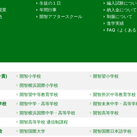
生徒の１日
編入試験につい
授業
年間行事
納入金について
色
開智アフタースクール
制服について
進学実績
FAQ（よくあ
一貫)
開智小学校
開智望小学校
開智横浜国際小学校
開智望中等教育学校
開智所沢中等教育学校
学校
開智中学・高等学校
開智未来中学・高等学
開智横浜国際中学・高等学校
開智高等学校
開智高等学校 通信制課程
校
開智国際大学
開智国際日本語学校