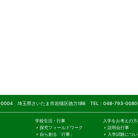
9-0004 埼玉県さいたま市岩槻区徳力186
TEL：048-793-00
学校生活・行事
入学をお考えの方
探究フィールドワーク
説明会行事
自ら創る「行事」
入学試験につい