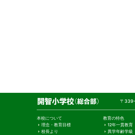
〒33
本校について
教育の特色
理念・教育目標
12年一貫教育
校長より
異学年齢学級