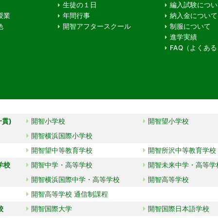
生徒の１日
編入試験につい
授業
年間行事
納入金について
色
開智アフタースクール
制服について
進学実績
FAQ（よくあ
一貫)
開智小学校
開智望小学校
開智横浜国際小学校
開智望中等教育学校
開智所沢中等教育学校
学校
開智中学・高等学校
開智未来中学・高等学
開智横浜国際中学・高等学校
開智高等学校
開智高等学校 通信制課程
校
開智国際大学
開智国際日本語学校