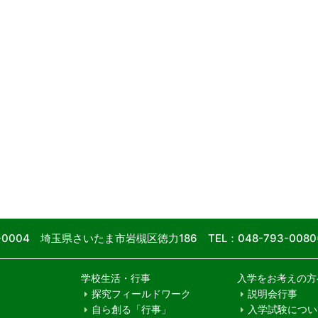
9-0004 埼玉県さいたま市岩槻区徳力186
TEL：048-793-00
学校生活・行事
入学をお考えの方
探究フィールドワーク
説明会行事
自ら創る「行事」
入学試験につい