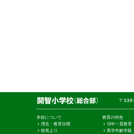
〒33
本校について
教育の特色
理念・教育目標
12年一貫教育
校長より
異学年齢学級