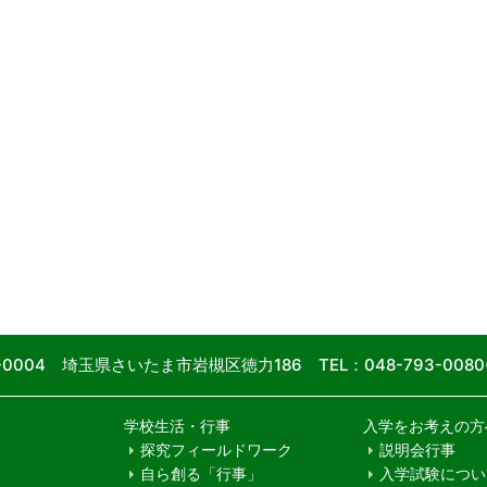
9-0004 埼玉県さいたま市岩槻区徳力186
TEL：048-793-00
学校生活・行事
入学をお考えの方
探究フィールドワーク
説明会行事
自ら創る「行事」
入学試験につい