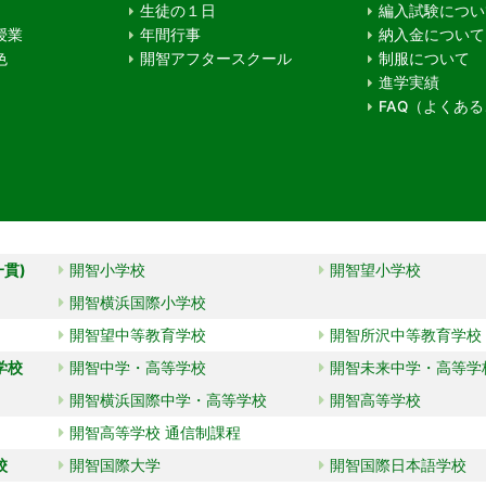
生徒の１日
編入試験につい
授業
年間行事
納入金について
色
開智アフタースクール
制服について
進学実績
FAQ（よくあ
一貫)
開智小学校
開智望小学校
開智横浜国際小学校
開智望中等教育学校
開智所沢中等教育学校
学校
開智中学・高等学校
開智未来中学・高等学
開智横浜国際中学・高等学校
開智高等学校
開智高等学校 通信制課程
校
開智国際大学
開智国際日本語学校