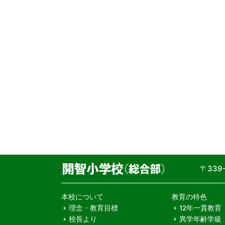
〒33
本校について
教育の特色
理念・教育目標
12年一貫教育
校長より
異学年齢学級