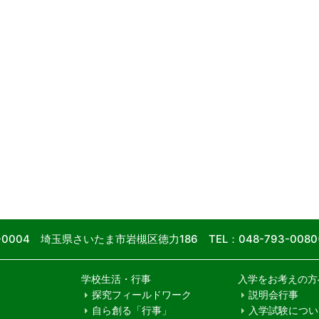
9-0004 埼玉県さいたま市岩槻区徳力186
TEL：048-793-00
学校生活・行事
入学をお考えの方
探究フィールドワーク
説明会行事
自ら創る「行事」
入学試験につい