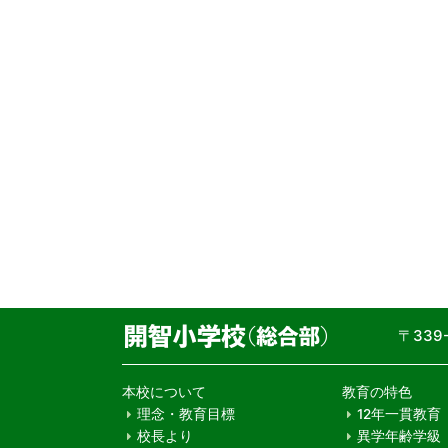
〒33
本校について
教育の特色
理念・教育目標
12年一貫教育
校長より
異学年齢学級