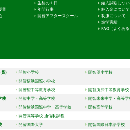
生徒の１日
編入試験につい
授業
年間行事
納入金について
色
開智アフタースクール
制服について
進学実績
FAQ（よくあ
一貫)
開智小学校
開智望小学校
開智横浜国際小学校
開智望中等教育学校
開智所沢中等教育学校
学校
開智中学・高等学校
開智未来中学・高等学
開智横浜国際中学・高等学校
開智高等学校
開智高等学校 通信制課程
校
開智国際大学
開智国際日本語学校