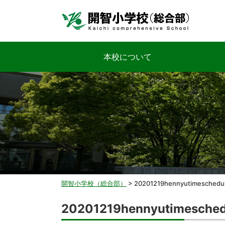
本校について
開智小学校（総合部）
>
20201219hennyutimeschedu
20201219hennyutimesched