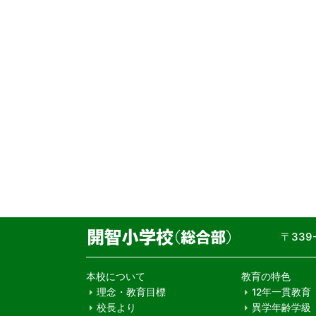
〒33
本校について
教育の特色
理念・教育目標
12年一貫教育
校長より
異学年齢学級