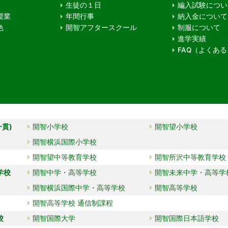
生徒の１日
編入試験につい
授業
年間行事
納入金について
色
開智アフタースクール
制服について
進学実績
FAQ（よくあ
一貫)
開智小学校
開智望小学校
開智横浜国際小学校
開智望中等教育学校
開智所沢中等教育学校
学校
開智中学・高等学校
開智未来中学・高等学
開智横浜国際中学・高等学校
開智高等学校
開智高等学校 通信制課程
校
開智国際大学
開智国際日本語学校