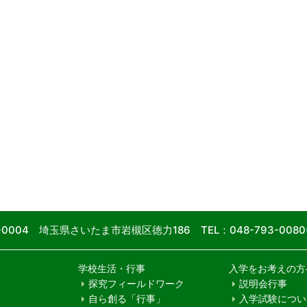
9-0004 埼玉県さいたま市岩槻区徳力186
TEL：048-793-00
学校生活・行事
入学をお考えの方
探究フィールドワーク
説明会行事
自ら創る「行事」
入学試験につい